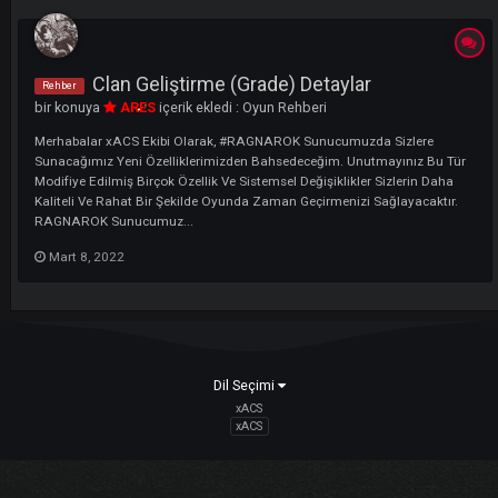
LI
Clan Geliştirme (Grade) Detaylar
Rehber
bir konuya
ARES
içerik ekledi :
Oyun Rehberi
Merhabalar xACS Ekibi Olarak, #RAGNAROK Sunucumuzda Sizlere
Sunacağımız Yeni Özelliklerimizden Bahsedeceğim. Unutmayınız Bu 
Modifiye Edilmiş Birçok Özellik Ve Sistemsel Değişiklikler Sizlerin Dah
Kaliteli Ve Rahat Bir Şekilde Oyunda Zaman Geçirmenizi Sağlayacaktı
RAGNAROK Sunucumuz...
Mart 8, 2022
Dil Seçimi