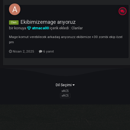
LI
Ekibimizemage arıyoruz
Clan
bir konuya
atmaca00
içerik ekledi :
Clanlar
Mage komut verebilecek arkadaş arıyoruzz ekibimize +30 zombi ekip 
pm
Nisan 2, 2025
6 yanıt
Dil Seçimi
xACS
xACS