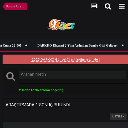
Forum Ana Sayfa
an Cuma 22:00!
DARKKO Efsanesi 2 Yılın Ardından Bomba Gibi Geliyor
2025 DARKKO Güncel Client İndirme Linkleri
Daha fazla arama seçeneği
ARAŞTIRMADA 1 SONUÇ BULUNDU