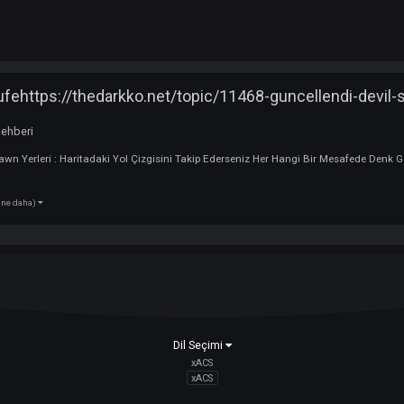
tone (Lufehttps://thedarkko.net/topic/11468-guncel
 :
Oyun Rehberi
r Respawn Yerleri : Haritadaki Yol Çizgisini Takip Ederseniz Her Hangi Bi
(4 tane daha)
one