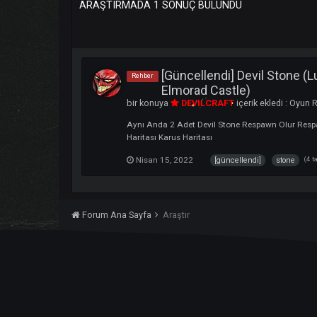
ARAŞTIRMADA 1 SONUÇ BULUNDU
[Güncellendi] Devil S
Rehber
Elmorad Castle)
bir konuya
DEVILCRAFT
içerik ekledi
Aynı Anda 2 Adet Devil Stone Respawn Olu
Haritası Karus Haritası
Nisan 15, 2022
[güncellendi]
st
Forum Ana Sayfa
Araştır