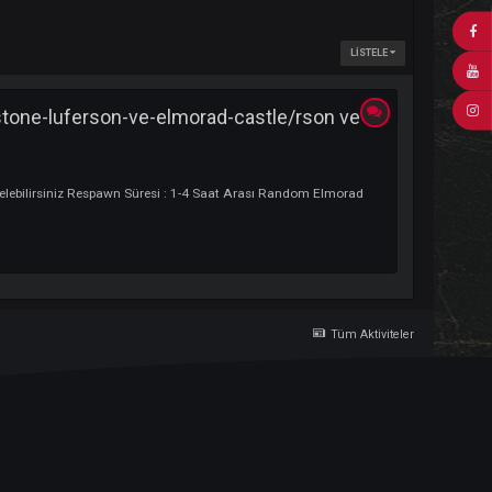
lendi-devil-stone-luferson-ve-elmorad-castle/rson 
r Mesafede Denk Gelebilirsiniz Respawn Süresi : 1-4 Saat Arası Random Elm
Tü