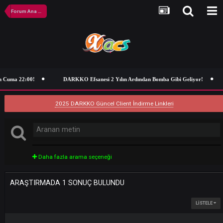
Forum Ana Sayfa
n Cuma 22:00!
DARKKO Efsanesi 2 Yılın Ardından Bomba Gibi Geliyor!
2025 DARKKO Güncel Client İndirme Linkleri
Daha fazla arama seçeneği
ARAŞTIRMADA 1 SONUÇ BULUNDU