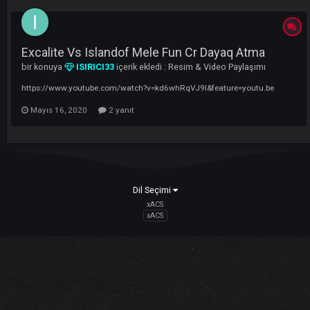
LI
Excalite Vs Islandof Mele Fun Cr Dayaq Atma
bir konuya
ISIRICI33
içerik ekledi :
Resim & Video Paylaşımı
https://www.youtube.com/watch?v=kd6whRqVJ9I&feature=youtu.be
Mayıs 16, 2020
2 yanıt
Dil Seçimi
xACS
xACS