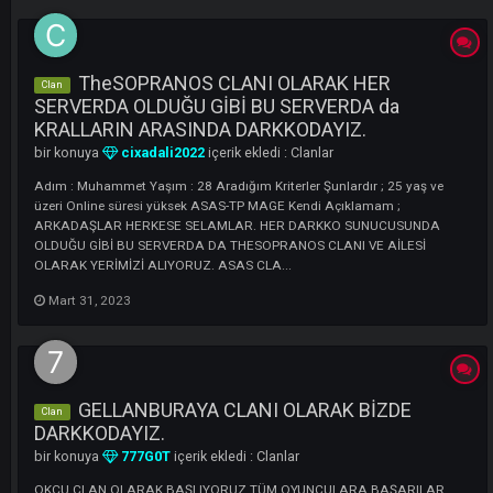
LI
TheSOPRANOS CLANI OLARAK HER
Clan
SERVERDA OLDUĞU GİBİ BU SERVERDA da
KRALLARIN ARASINDA DARKKODAYIZ.
bir konuya
cixadali2022
içerik ekledi :
Clanlar
Adım : Muhammet Yaşım : 28 Aradığım Kriterler Şunlardır ; 25 yaş ve
üzeri Online süresi yüksek ASAS-TP MAGE Kendi Açıklamam ;
ARKADAŞLAR HERKESE SELAMLAR. HER DARKKO SUNUCUSUNDA
OLDUĞU GİBİ BU SERVERDA DA THESOPRANOS CLANI VE AİLESİ
OLARAK YERİMİZİ ALIYORUZ. ASAS CLA...
Mart 31, 2023