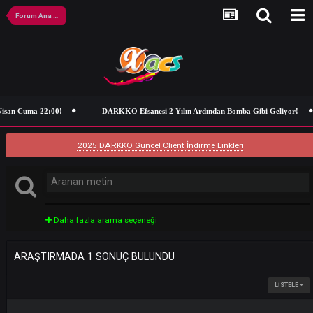
Forum Ana Sayfa
isan Cuma 22:00!
DARKKO Efsanesi 2 Yılın Ardından Bomba Gibi Geli
2025 DARKKO Güncel Client İndirme Linkleri
Daha fazla arama seçeneği
ARAŞTIRMADA 1 SONUÇ BULUNDU