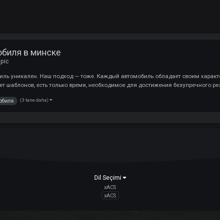
автомобиля в минске
 :
Off-Topic
автомобиль уникален. Наш подход — тоже. Каждый автомобиль обладае
тудии нет шаблонов, есть только время, необходимое для достижения б
(3 tane daha)
автомобиля