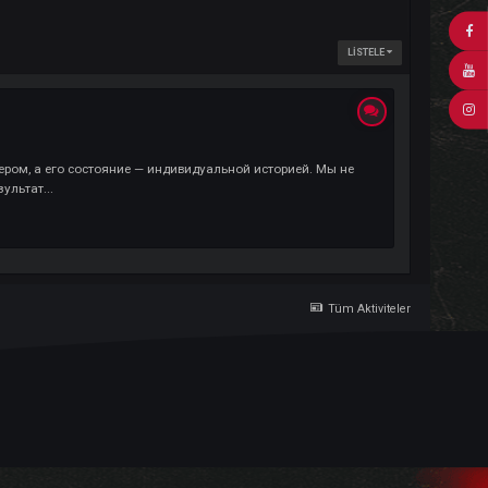
т своим характером, а его состояние — индивидуальной историей. Мы 
езупречного результат...
Tü