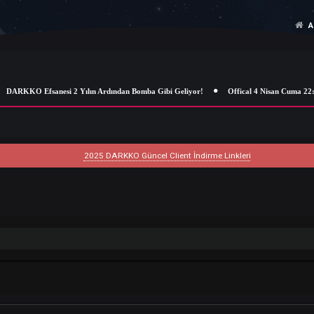
DARKKO Efsanesi 2 Yılın Ardından Bomba Gibi Geliyor!
Offical 4 
2025 DARKKO Güncel Client İndirme Linkleri