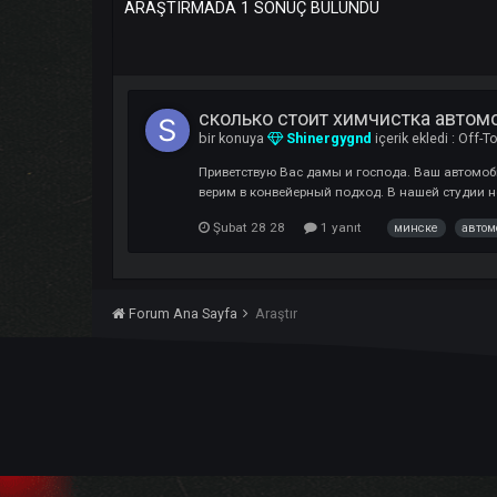
ARAŞTIRMADA 1 SONUÇ BULUNDU
сколько стоит химчистка 
bir konuya
Shinergygnd
içerik ekledi
Приветствую Вас дамы и господа. Ваш 
верим в конвейерный подход. В нашей с
Şubat 28 28
1 yanıt
минске
Forum Ana Sayfa
Araştır