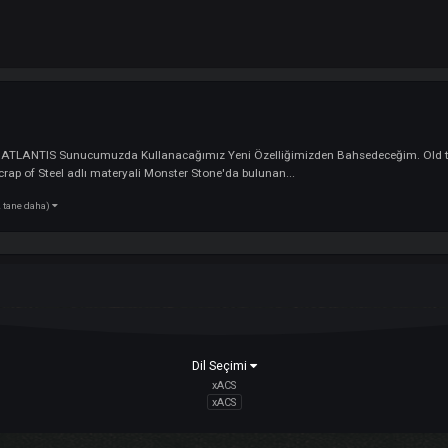
Rehberi
zlere ATLANTIS Sunucumuzda Kullanacağımız Yeni Özelliğimizden Bahsedeceğ
z vardır. Scrap of Steel adlı materyali Monster Stone'da bulunan...
(2 tane daha)
old