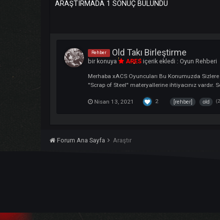
ARAŞTIRMADA 1 SONUÇ BULUNDU
Old Takı Birleştirme
Rehber
bir konuya
ARES
içerik ekledi :
Oyun 
Merhaba xACS Oyuncuları Bu Konumuzda Si
''Scrap of Steel'' materyallerine ihtiyacını
2
Nisan 13, 2021
[rehber]
Forum Ana Sayfa
Araştır