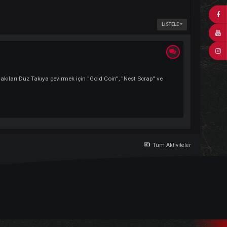
im. Old takıları Düz Takıya çevirmek için ''Gold Coin'', ''Nest Scrap'' 
Tü