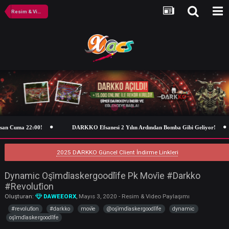
Resim & Video Paylaşımı
an Cuma 22:00!
DARKKO Efsanesi 2 Yılın Ardından Bomba Gibi Geliyo
2025 DARKKO Güncel Client İndirme Linkleri
Dynamic Oşi̇mdi̇askergoodli̇fe Pk Movi̇e #Darkko
#Revoluti̇on
Oluşturan:
DAWEEORX
,
Mayıs 3, 2020
-
Resim & Video Paylaşımı