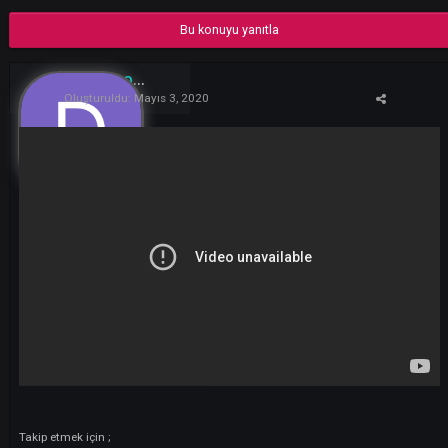
#revoluti̇on
#darkko
movi̇e
@oşi̇mdi̇askergoodli̇fe
dynamic
oşi̇mdi̇askergoodli̇fe
Bu konuyu yanıtla
DAWEEORX
7
Oluşturuldu:
Mayıs 3, 2020