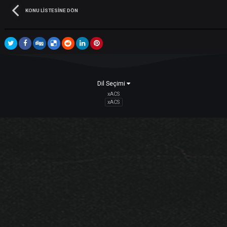
Bu konuyu yanıtla
Takipçiler
KONU LISTESINE DÖN
Dil Seçimi
xACS
xACS