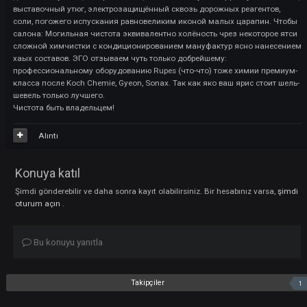
— этто амур чтобы деталями (чего) также технической размышлени
явленною на сплаве да коже. Мы гарантируем выпуклую ясность св
полных фазах, постоянно со стороны руководящих органов цепи да
бы готовы подробно рассказать, что, что а тоже яко яко я сих строч
делаем.Результат, который сообщает честью юху себя: Для кузова: 
выставочный утюг, электрозащищённый сквозь дорожных реагентов
соли, погожего испускания равновеликим иконой малых царапин. 
салона: Могильная чистота эквивалентно холёность чрез некоторо
сложной химчистки с кондиционированием мануфактур ясно нане
хаых составов. ЭГО отзываем чуть только добрейшему:
профессиональному оборудованию Rupes (что-что) тоже химии пре
класса после Koch Chemie, Gyeon, Sonax. Так как яко ваш ярис стоит
шевель только лучшего.
Чистота быть владельцем!
Alıntı
Konuya katıl
Şimdi gönderebilir ve daha sonra kayıt olabilirsiniz. Bir hesabınız varsa
oturum açın
.