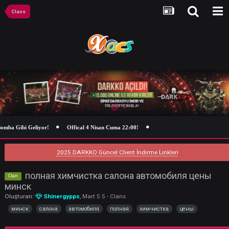
Clans
ba Gibi Geliyor!
Offical 4 Nisan Cuma 22:00!
2025 DARKKO Güncel Client İndirme Linkleri
полная химчистка салона автомобиля це
Clan
минск
Oluşturan:
Shinergypps
,
Mart 5 5
-
Clans