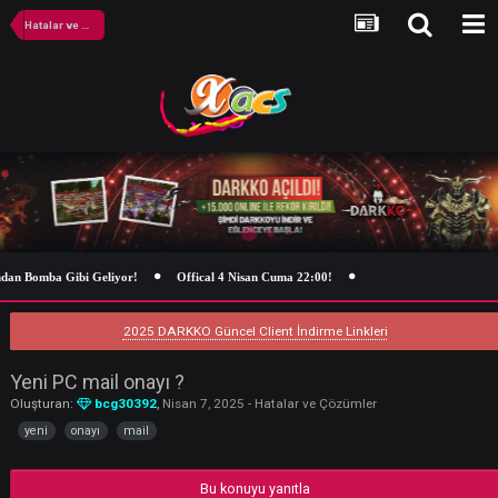
Hatalar ve Çözümler
n Bomba Gibi Geliyor!
Offical 4 Nisan Cuma 22:00!
2025 DARKKO Güncel Client İndirme Linkleri
Yeni PC mail onayı ?
Oluşturan:
bcg30392
,
Nisan 7, 2025
-
Hatalar ve Çözümler
yeni
onayı
mail