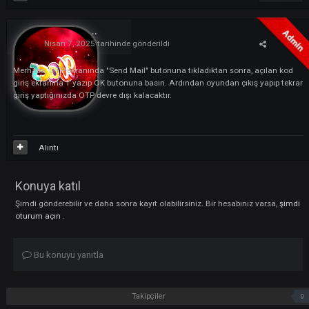
Alıntı
Risus
53
Nisan 7, 2025
tarihinde gönderildi
Merhaba, OTP ekranında "Send Mail" butonuna tıkladıktan sonra, açılan
giriş ekranına 1 yazıp OK butonuna basın. Ardından oyundan çıkış yapıp
giriş yaptığınızda OTP devre dışı kalacaktır.
Alıntı
Konuya katıl
Şimdi gönderebilir ve daha sonra kayıt olabilirsiniz. Bir hesabınız varsa
oturum açın
.