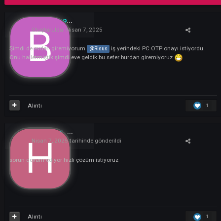
Bu konuyu yanıtla
bcg30392
1
Oluşturuldu:
Nisan 7, 2025
Şimdi de evden giremiyorum
iş yerindeki PC OTP onayı istiyor
@Risus
Onu halletmiştik şimdi eve geldik bu sefer burdan giremiyoruz
Alıntı
hyayla5
1
Nisan 7, 2025
tarihinde gönderildi
sorun devam ediyor hızlı çözüm istiyoruz