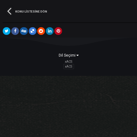
Bu konuyu yanıtla
Takipçiler
KONU LISTESINE DÖN
Dil Seçimi
xACS
xACS