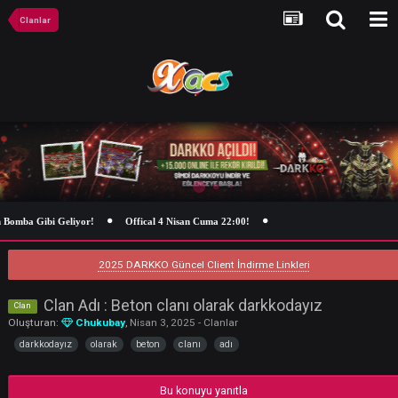
Clanlar
omba Gibi Geliyor!
Offical 4 Nisan Cuma 22:00!
2025 DARKKO Güncel Client İndirme Linkleri
Clan Adı : Beton clanı olarak darkkodayız
Clan
Oluşturan:
Chukubay
,
Nisan 3, 2025
-
Clanlar
darkkodayız
olarak
beton
clanı
adı