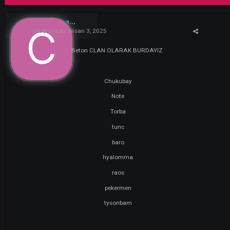
Bu konuyu yanıtla
Chukubay
1
Oluşturuldu:
Nisan 3, 2025
Beton CLAN OLARAK BURDAYIZ
Chukubay
Note
Torba
tunc
baro
hyalomma
raos