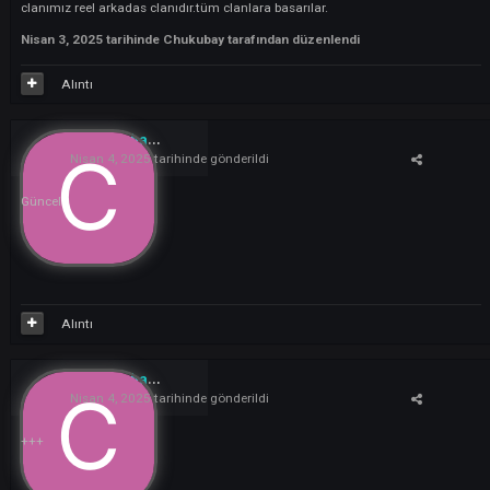
pekermen
tysonbam
clanımız reel arkadas clanıdır.tüm clanlara basarılar.
Nisan 3, 2025
tarihinde Chukubay tarafından düzenlendi
Alıntı
Chukubay
1
Nisan 4, 2025
tarihinde gönderildi
Güncel
Alıntı