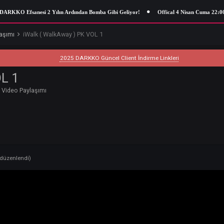
RKKO Efsanesi 2 Yılın Ardından Bomba Gibi Geliyor!
Offical 4 Nisan Cum
deo Paylaşımı
iWalk ( WalkAway ) PK VOL 1
2025 DARKKO Güncel Client İndirme Linkleri
K VOL 1
Resim & Video Paylaşımı
3, 2021
(düzenlendi)