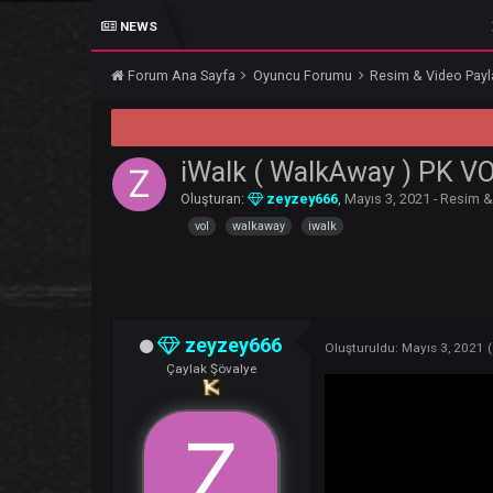
NEWS
DA
Forum Ana Sayfa
Oyuncu Forumu
Resim & Vi
iWalk ( WalkAway ) P
Oluşturan:
zeyzey666
,
Mayıs 3, 2021
-
vol
walkaway
iwalk
zeyzey666
Oluşturuldu:
Mayıs 
Çaylak Şövalye