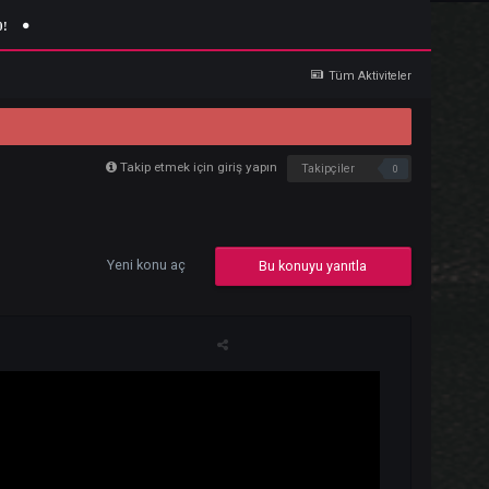
Giriş Yap
Kaydol
a 22:00!
Tü
Takip etmek için giriş yapın
Takipçi
Yeni konu aç
Bu konuyu yan