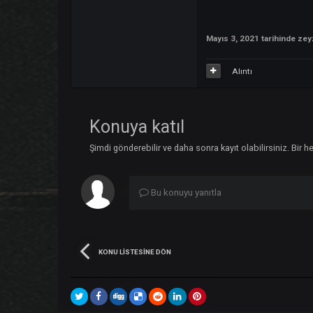
Mayıs 3, 2021
tarih
Alıntı
Konuya katıl
Şimdi gönderebilir ve daha sonra kayıt olabilirsin