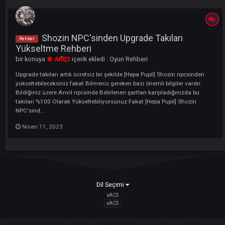
LI
Shozin NPC'sinden Upgrade Takıları
Rehber
Yükseltme Rehberi
bir konuya
ARES
içerik ekledi :
Oyun Rehberi
Upgrade takıları artık ücretsiz bir şekilde [Hepa Pupil] Shozin npcsinde
yükseltebileceksiniz fakat Bilmeniz gereken bazı önemli bilgiler vardır.
Bildiğiniz üzere Anvil npcsinde Belirlenen şartları karşıladığınızda bu
takıları %100 Olarak Yükseltebiliyorsunuz Fakat [Hepa Pupil] Shozin
NPC'sind...
Nisan 11, 2023