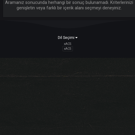
LI
Aramanız sonucunda herhangi bir sonuç bulunamadı. Kriterle
genişletin veya farklı bir içerik alanı seçmeyi deneyiniz
Dil Seçimi
xACS
xACS