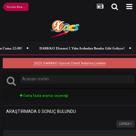
Forum Ana Sayfa
n Cuma 22:00!
DARKKO Efsanesi 2 Yılın Ardından Bomba Gibi Geliyor!
2025 DARKKO Güncel Client İndirme Linkleri
Daha fazla arama seçeneği
ARAŞTIRMADA 0 SONUÇ BULUNDU