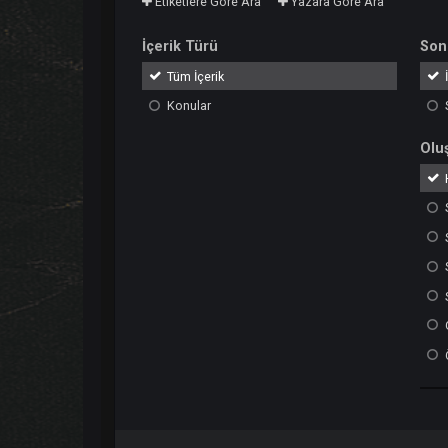
Etiketlere Göre Ara
Yazara Göre Ara
İçerik Türü
Tüm İçerik
Konular