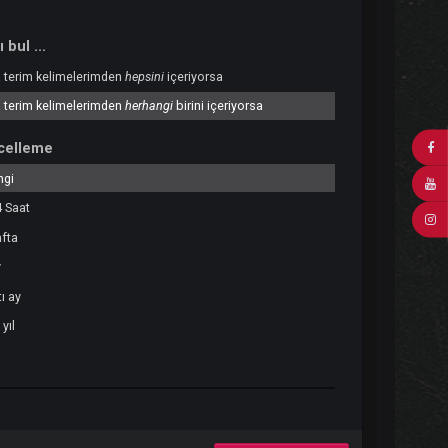
Sonuçları bul ...
Arama terim kelimelerimden
hepsini
içeriyorsa
Arama terim kelimelerimden
herhangi
birini içeriyorsa
Son Güncelleme
Herhangi
Son 24 Saat
Son hafta
Son ay
Son altı ay
Geçen yıl
Özel