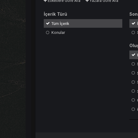
Etiketlere Göre Ara
Yazara Göre Ara
İçerik Türü
Tüm İçerik
Konular