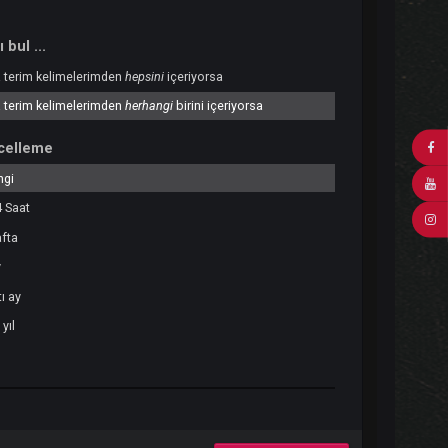
Sonuçları bul ...
Arama terim kelimelerimden
hepsini
içeriyorsa
Arama terim kelimelerimden
herhangi
birini içeriyorsa
Son Güncelleme
Herhangi
Son 24 Saat
Son hafta
Son ay
Son altı ay
Geçen yıl
Özel