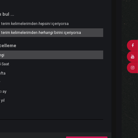
Sonuçları bul ...
Arama terim kelimelerimden
hepsini
içeriyorsa
Arama terim kelimelerimden
herhangi
birini içeriyorsa
Son Güncelleme
Herhangi
Son 24 Saat
Son hafta
Son ay
Son altı ay
Geçen yıl
Özel