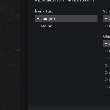
Etiketlere Göre Ara
Yazara Göre Ara
İçerik Türü
Tüm İçerik
Konular