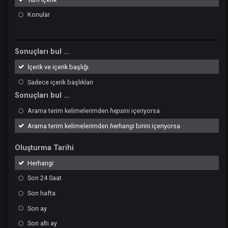
İçerik Türü
Tüm İçerik
Konular
Sonuçları bul ...
İçerik ve içerik başlığı
Sadece içerik başlıkları
Sonuçları bul ...
Arama terim kelimelerimden
hepsini
içeriyorsa
Arama terim kelimelerimden
herhangi
birini içeriyorsa
Oluşturma Tarihi
Herhangi
Son 24 Saat