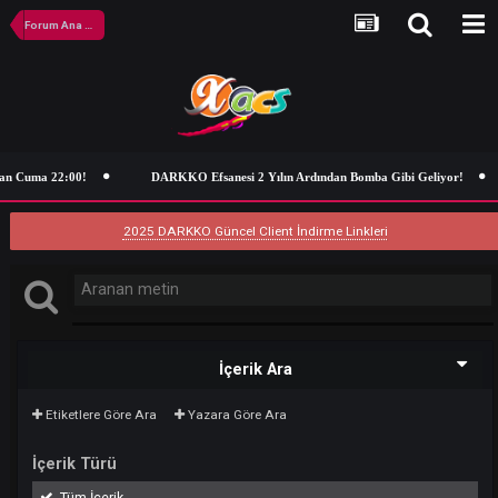
Forum Ana Sayfa
an Cuma 22:00!
DARKKO Efsanesi 2 Yılın Ardından Bomba Gibi Geliyor
2025 DARKKO Güncel Client İndirme Linkleri
İçerik Ara
Etiketlere Göre Ara
Yazara Göre Ara