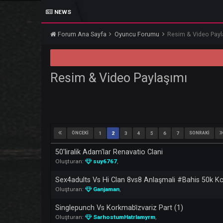
NEWS
DAR
Forum Ana Sayfa
Oyuncu Forumu
Resim & Vi
Resim & Video Paylaşımı
ÖNCEKI
1
2
3
4
5
6
7
SON
50'liralik Adam'lar Renavatio Clani
Oluşturan:
suy6767
,