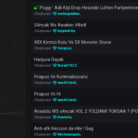
Oluşturan:
aslanyucehan
,
Hax Pk Ws Movie Iyi Seyirler (Servern En Iyi A
Oluşturan:
SCOOBZ
,
x40 Red Monster
Oluşturan:
mutant31
,
' Poggi ' Adli Ki̇şi̇ Drop Hirsizidir Lütfen Part
Oluşturan:
metingulaltar
,
S4ncak Ws Awaken #8w8
Oluşturan:
Amphitrite
,
40X Kirmizi Kutu Ve 5X Monster Stone
Oluşturan:
Surpruz
,
Hanjuva Dayak
Oluşturan:
BurakT4ZZ
,
Priapos Vs Korkmabizvariz
Oluşturan:
iam4ChinG
,