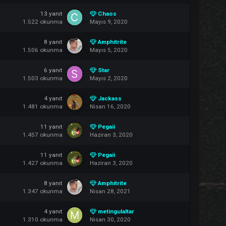
1.598
okunma
Haziran 19, 2020
11
yanıt
veritasjt
1.562
okunma
Haziran 6, 2020
1
yanıt
LEGIONNAIRE
1.537
okunma
Mayıs 20, 2022
13
yanıt
Chaos
1.522
okunma
Mayıs 9, 2020
8
yanıt
Amphitrite
1.506
okunma
Mayıs 5, 2020
6
yanıt
Star
1.503
okunma
Mayıs 2, 2020
4
yanıt
Jackass
1.481
okunma
Nisan 16, 2020
11
yanıt
Pegaii
1.457
okunma
Haziran 3, 2020