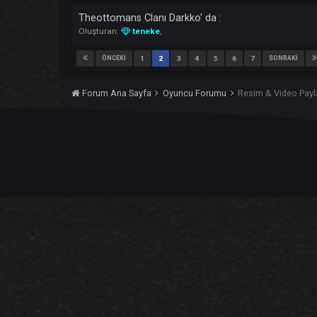
Priapos Vs Hi
Oluşturan:
iam4ChinG
,
Anadolu WS s4ncak VOL 2 YOLDAMI YOKSA
Oluşturan:
Anadolu
,
Anti-afk Kecoon da Hi̇le ! Gag
Oluşturan:
Michelangelo
,
Theottomans Clanı Darkko' da :
Oluşturan:
teneke
,
ÖNCEKI
1
2
3
4
5
6
7
SON
Forum Ana Sayfa
Oyuncu Forumu
Resim & Vi