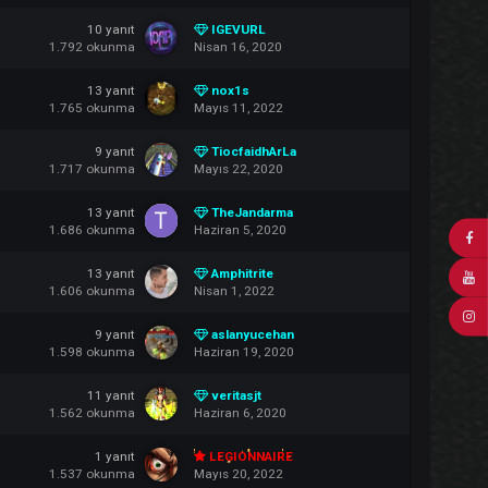
15
yanıt
KANSU
1.838
okunma
Temmuz 25, 2020
18
yanıt
SarhostumHatrlamyr
1.799
okunma
Mayıs 28, 2020
10
yanıt
IGEVURL
1.792
okunma
Nisan 16, 2020
13
yanıt
nox1s
1.765
okunma
Mayıs 11, 2022
9
yanıt
TiocfaidhArLa
1.717
okunma
Mayıs 22, 2020
13
yanıt
TheJandarma
1.686
okunma
Haziran 5, 2020
13
yanıt
Amphitrite
1.606
okunma
Nisan 1, 2022
9
yanıt
aslanyucehan