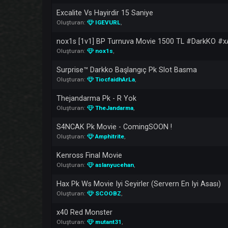
Sex4adults Vs Hi Clan 8vs8 Anlaşmali #Bahis
Oluşturan:
Ganjaman
,
Singlepunch Vs Korkmabi̇zvariz Part (1)
Oluşturan:
SarhostumHatrlamyrm
,
Excalite Vs Hayirdir 15 Saniye
Oluşturan:
IGEVURL
,
nox1s [1v1] BP Turnuva Movie 1500 TL #Da
Oluşturan:
nox1s
,
Surprise™ Darkko Başlangıç Pk Slot Basma
Oluşturan:
TiocfaidhArLa
,
Thejandarma Pk - R Yok
Oluşturan:
TheJandarma
,
S4NCAK Pk Movie - ComingSOON !
Oluşturan:
Amphitrite
,
Kenross Final Movie