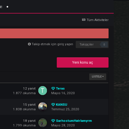
Giriş Yap
Kaydol
 22:00!
Tü
Takip etmek için giriş yapın
Takipçi
Yeni konu 
12
yanıt
Teras
1.877
okunma
Mayıs 16, 2020