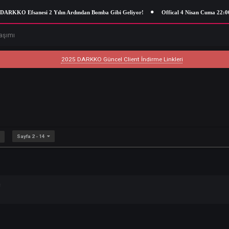
KKO Efsanesi 2 Yılın Ardından Bomba Gibi Geliyor!
Offical 4 Nisan Cuma
deo Paylaşımı
2025 DARKKO Güncel Client İndirme Linkleri
Sayfa 2 - 14
RAKI