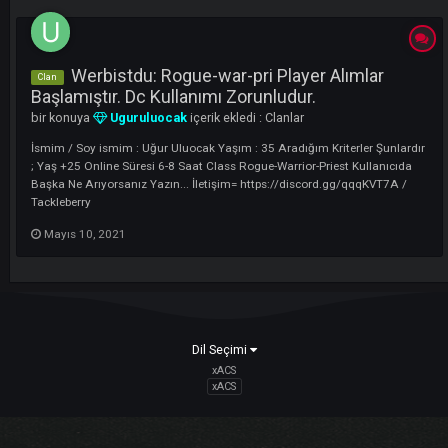
LI
Werbistdu: Rogue-war-pri Player Alımlar
Clan
Başlamıştır. Dc Kullanımı Zorunludur.
bir konuya
Uguruluocak
içerik ekledi :
Clanlar
İsmim / Soy ismim : Uğur Uluocak Yaşım : 35 Aradığım Kriterler Şunla
; Yaş +25 Online Süresi 6-8 Saat Class Rogue-Warrior-Priest Kullanıcı
Başka Ne Arıyorsanız Yazın... İletişim= https://discord.gg/qqqKVT7A 
Tackleberry
Mayıs 10, 2021
Dil Seçimi