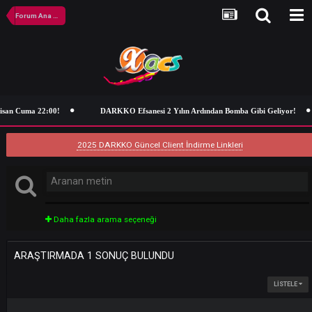
Forum Ana Sayfa
isan Cuma 22:00!
DARKKO Efsanesi 2 Yılın Ardından Bomba Gibi Geliy
2025 DARKKO Güncel Client İndirme Linkleri
Daha fazla arama seçeneği
ARAŞTIRMADA 1 SONUÇ BULUNDU