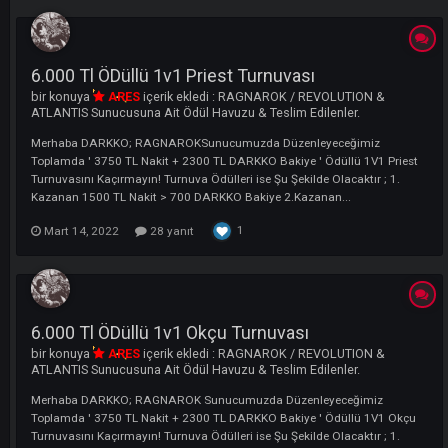
LI
6.000 Tl ÖDüllü 1v1 Priest Turnuvası
bir konuya
ARES
içerik ekledi :
RAGNAROK / REVOLUTION &
ATLANTIS Sunucusuna Ait Ödül Havuzu & Teslim Edilenler.
Merhaba DARKKO; RAGNAROKSunucumuzda Düzenleyeceğimiz
Toplamda ' 3750 TL Nakit + 2300 TL DARKKO Bakiye ' Ödüllü 1V1 Pri
Turnuvasını Kaçırmayın! Turnuva Ödülleri ise Şu Şekilde Olacaktır ; 1.
Kazanan 1500 TL Nakit > 700 DARKKO Bakiye 2.Kazanan...
1
Mart 14, 2022
28 yanıt
6.000 Tl ÖDüllü 1v1 Okçu Turnuvası
bir konuya
ARES
içerik ekledi :
RAGNAROK / REVOLUTION &