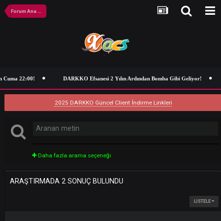
Forum Ana Sayfa
n Cuma 22:00!
DARKKO Efsanesi 2 Yılın Ardından Bomba Gibi Geliyor!
2025 DARKKO Güncel Client İndirme Linkleri
Daha fazla arama seçeneği
ARAŞTIRMADA 2 SONUÇ BULUNDU