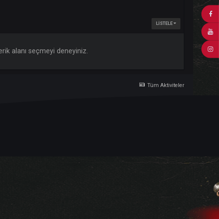
 farklı bir içerik alanı seçmeyi deneyiniz.
Tü