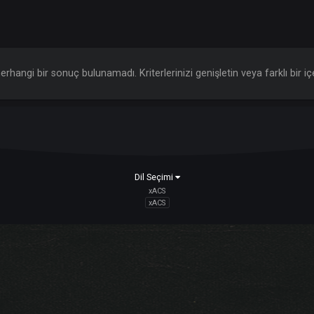
da herhangi bir sonuç bulunamadı. Kriterlerinizi genişletin veya
Dil Seçimi
xACS
xACS