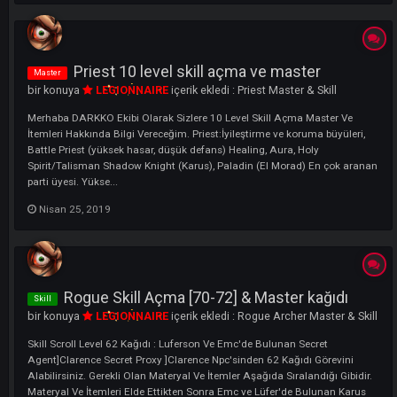
Ability to Reset Skill & Stat from All
Innovation
Zones!
bir konuya
LEGIONNAIRE
içerik ekledi :
Innovations and Details
Greetings Knights!DarKKO team will tell you about yet another feature
our server. Let's not forget that these modified features allows you to
have a better gaming experience. Our improved Skill & Stat Resetting
system allows you reset your skill and stat points anywhere. As long 
you get t...
Mart 18, 2020
Skill & stat sıfırlama ücretleri
Rehber
bir konuya
LEGIONNAIRE
içerik ekledi :
Oyun Rehberi
Merhaba DARKKO Ekibi Olarak Sizlere Serverimizde Skill Stat Sıfırlam
Ücretlendirme hakkında Bilgi Vereceğim. Önemli : Premium'lar