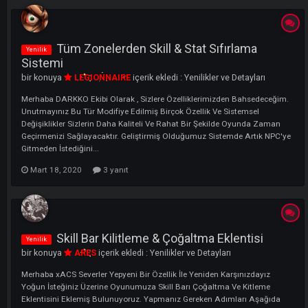
Merhaba DARKKO Ekibi Olarak Sizlere Genel Level Skilleri Ve Skill Aç
Hakkında Bilgi Vereceğim. Priest :İyileştirme ve koruma büyüleri, Battl
Priest (yüksek hasar, düşük defans) Healing, Aura, Holy Spirit/Talism
Shadow Knight (Karus), Paladin (El Morad) En çok aranan parti üyesi.
Yükse...
Mart 6, 2025
Tüm Zonelerden Skill & Stat Sıfırlama
Yenilik
Sistemi
bir konuya
LEGIONNAIRE
içerik ekledi :
Yenilikler ve Detayları
Merhaba DARKKO Ekibi Olarak , Sizlere Özelliklerimizden Bahsedeceğ
Unutmayınız Bu Tür Modifiye Edilmiş Birçok Özellik Ve Sistemsel
Değişiklikler Sizlerin Daha Kaliteli Ve Rahat Bir Şekilde Oyunda Zama
Geçirmenizi Sağlayacaktır. Geliştirmiş Olduğumuz Sistemde Artık NP
Gitmeden İstediğini...
Mart 18, 2020
3 yanıt