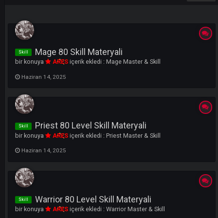
ÖNCEKI
SONRAK
Sayfa 1 - 2
LI
Mage 80 Skill Materyali
Skill
bir konuya
ARES
içerik ekledi :
Mage Master & Skill
Haziran 14, 2025
Priest 80 Level Skill Materyali
Skill
bir konuya
ARES
içerik ekledi :
Priest Master & Skill
Haziran 14, 2025