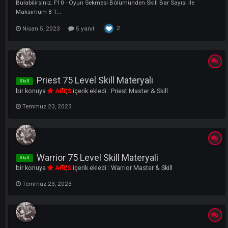
Skill Bar Kilitleme & Çoğaltma Eklentisi
Yenilik
bir konuya
ARES
içerik ekledi :
Yenilikler ve Detayları
Merhaba xACS Severler Yepyeni Bir Özellik İle Yeniden Karşınızdayız
Yoğun İsteğiniz Üzerine Oyunumuza Skill Barı Çoğaltma Ve Kitleme
Eklentisini Eklemiş Bulunuyoruz. Yapmanız Gereken Adımları Aşağıd
Bulabilirsiniz. F10 - Oyun Sekmesi Bölümünden Skill Bar Sayısı ile
Maksimum 8 T...
2
Nisan 5, 2023
5 yanıt
Priest 75 Level Skill Materyali
Skill
bir konuya
ARES
içerik ekledi :
Priest Master & Skill
Temmuz 23, 2023