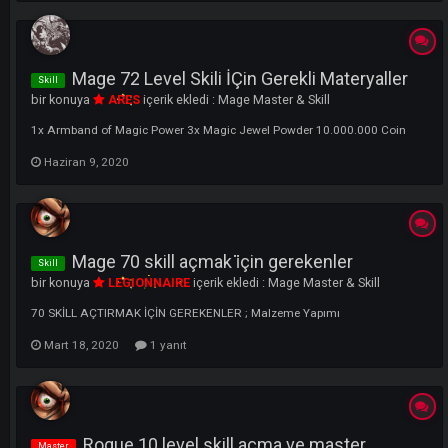
Constitution Materyaller İle Elde Edebilirsiniz.] Scream Scroll [Powe up
Store Yada Materyaller İle Elde Edebilirsiniz. ]
1
Mayıs 6, 2021
Warrior Yere Vurma ( Berserking ) Skill
Materyalleri
bir konuya
ARES
içerik ekledi :
Warrior Master & Skill
Merhabalar ATLANTIS Sunucumuzda Kullanacağınız Berserker Skill
Materyalleri Aşşağıda Gördüğünüz Gibidir.
Nisan 10, 2021
Mage 72 Level Skili İÇin Gerekli Materyalle
Skill