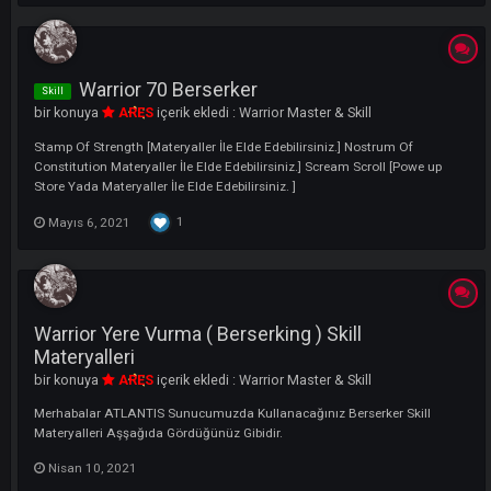
bir konuya
ARES
içerik ekledi :
Mage Master & Skill
1x Stamp of Magic Power 3x Magic Jewel Powder 10.000.000 Coin
Temmuz 23, 2023
Mage 54 - 57 Kağıt Yapımı
Skill
bir konuya
ARES
içerik ekledi :
Mage Master & Skill
54 Skill Kağıdı 57 Skill Kağdı
Nisan 8, 2023
Warrior 70 Berserker
Skill
bir konuya
ARES
içerik ekledi :
Warrior Master & Skill
Stamp Of Strength [Materyaller İle Elde Edebilirsiniz.] Nostrum Of