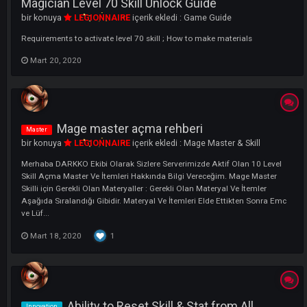
Merhaba DARKKO Ekibi Olarak Sizlere 10 Level Skill Açma Master Ve
İtemleri Hakkında Bilgi Vereceğim. Rogue :Assassin (Suikastçı) / Arc
(Okçu) Archery, Assassin, Explore Shadow Vain (Karus), Kasar Hood (
Morad) Hız ve yeteneğin öne çıktığı karakter. Assassin'ler combo yap
kısa süre iç...
Mart 18, 2020
forChingy
Player
bir konuya
iam4ChinG
içerik ekledi :
Oyuncu
Arkadaşlar ismim Gökhan. PRIAPOS clan kurucusuyum, serverde m
jobuyla oynacağım. Herkese iyi oyunlar diliyorum.
Nisan 7, 2020