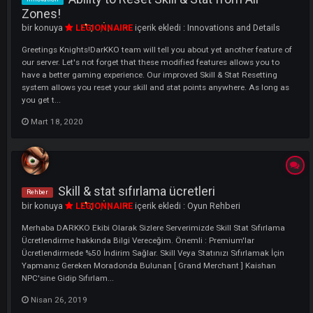
Magician Level 70 Skill Unlock Guide
bir konuya
LEGIONNAIRE
içerik ekledi :
Game Guide
Requirements to activate level 70 skill ; How to make materials
Mart 20, 2020
Mage master açma rehberi
Master
bir konuya
LEGIONNAIRE
içerik ekledi :
Mage Master & Skill
Merhaba DARKKO Ekibi Olarak Sizlere Serverimizde Aktif Olan 10 Lev
Skill Açma Master Ve İtemleri Hakkında Bilgi Vereceğim. Mage Maste
Skilli için Gerekli Olan Materyaller : Gerekli Olan Materyal Ve İtemler
Aşağıda Sıralandığı Gibidir. Materyal Ve İtemleri Elde Ettikten Sonra 
ve Lüf...
1
Mart 18, 2020