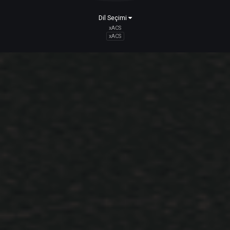
Rogue Skill Açma [70-72] & Master kağıdı
Skill
bir konuya
LEGIONNAIRE
içerik ekledi :
Rogue Archer Master & S
Skill Scroll Level 62 Kağıdı : Luferson Ve Emc'de Bulunan Secret
Agent]Clarence Secret Proxy ]Clarence Npc'sinden 62 Kağıdı Görevini
Alabilirsiniz. Gerekli Olan Materyal Ve İtemler Aşağıda Sıralandığı Gibi
Materyal Ve İtemleri Elde Ettikten Sonra Emc ve Lüfer'de Bulunan Kar
Lüfers...
Nisan 24, 2019
Warrior genel skilleri & skill açma master
Skill
kağıdı
bir konuya
LEGIONNAIRE
içerik ekledi :
Warrior Master & Skill
Merhaba DARKKO Ekibi Olarak Sizlere Genel Level Skilleri Ve Skill Aç
Hakkında Bilgi Vereceğim. Warrior :Yakın Dövüş Savaşçısı, Yüksek Hp
(sağlık Puanı), Yüksek Defans Attack, Defense, Passion/berserking