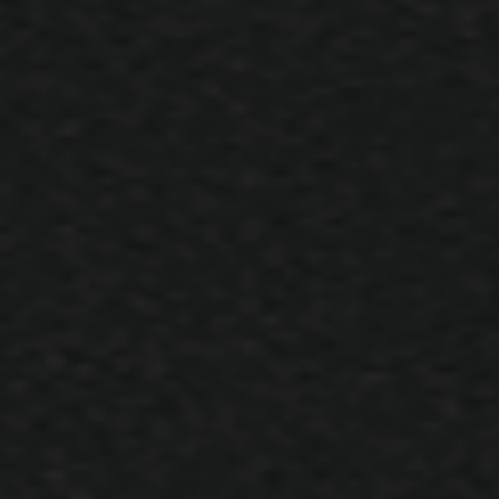
Berserker Hero (karus), Blade Master.(el Morad) Oyunun Tank Karakter
Güçlü Bir Boss Ö...
1
Nisan 24, 2019
ÖNCEKI
SONRAK
Sayfa 1 - 2
Dil Seçimi
xACS
xACS