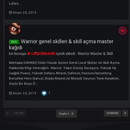
Ücretlendirmede %50 İndirim Sağlar. Skill Veya Statınızı Sıfırlamak İçi
Yapmanız Gereken Moradonda Bulunan [ Grand Merchant ] Kaishan
NPC'sine Gidip Sıfırlam...
Nisan 26, 2019
Priest 10 level skill açma ve master
Master
bir konuya
LEGIONNAIRE
içerik ekledi :
Priest Master & Skill
Merhaba DARKKO Ekibi Olarak Sizlere 10 Level Skill Açma Master Ve
İtemleri Hakkında Bilgi Vereceğim. Priest:İyileştirme ve koruma büyüler
Battle Priest (yüksek hasar, düşük defans) Healing, Aura, Holy
Spirit/Talisman Shadow Knight (Karus), Paladin (El Morad) En çok a
parti üyesi. Yükse...
Nisan 25, 2019