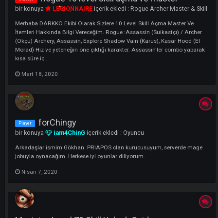
bir konuya
ARES
içerik ekledi :
Mage Master & Skill
1x Armband of Magic Power 3x Magic Jewel Powder 10.000.000 Coi
Haziran 9, 2020
Mage 70 skill açmak i̇çin gerekenler
Skill
bir konuya
LEGIONNAIRE
içerik ekledi :
Mage Master & Skill
70 SKİLL AÇTIRMAK İÇİN GEREKENLER ; Malzeme Yapımı
Mart 18, 2020
1 yanıt
Rogue 10 level skill açma ve master
Master
bir konuya
LEGIONNAIRE
içerik ekledi :
Rogue Archer Master & S