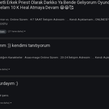
(5 tane daha)
oyundaki
ım Her Zaman Olduğu Gibi
uncu
rler : Rogue Online Sürem : Hafta sonları 15-20 saat hafta içi 5-6 saat İle
ya geliyorum bekle beni darkko...
(5 tane daha)
olduğu
tranqila
lack Setli Erkek Priest Olarak Darkko Ya Bende Gel
bilere Selam 10 K Heal Atmaya Devam 😁😁🥰
uncu
Rogue-Warrior vs. Online Sürem : 4-7 SAAT İletişim Adresim : ... Kendi
ELERİN DOSTU
(21 tane daha)
oyundaki