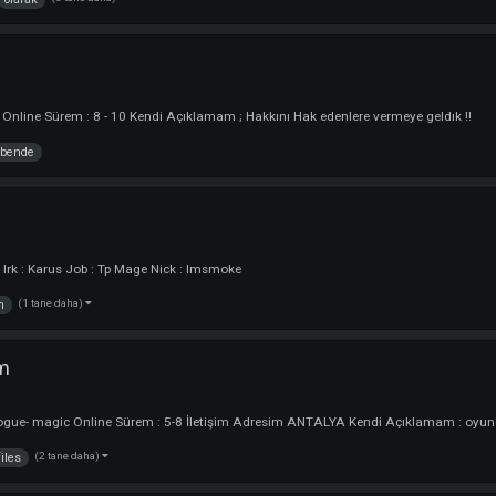
N ) olarak bende BURDAYIM :
Oyuncu
rler : Rogue-Warrior vs. Online Sürem : 2-16 vs. İletişim Adresim : ...Y
(3 tane daha)
irchen
olarak
ncu
r : okcu Online Sürem : 8 - 10 Kendi Açıklamam ; Hakkını Hak edenlere verm
yorum
bende
:
Oyuncu
Yaş : 28 Irk : Karus Job : Tp Mage Nick : Imsmoke