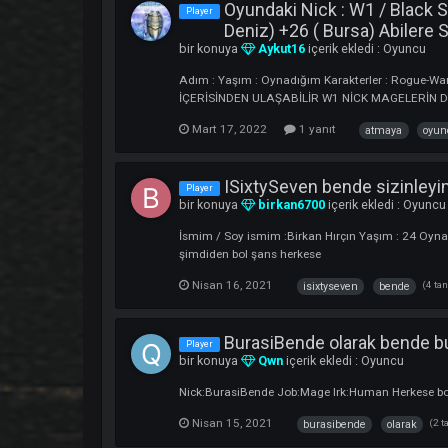
Nisan 6, 2022
1 yanıt
ahmet
Tranqila Bende Burday
Player
bir konuya
tranqila
içerik ekledi :
Oy
Adım : Lütfü Yaşım : 25 Oynadığım Karakte
olduğu gibi burda da farkımı ortaya koyma
1
Mart 24, 2022
1 yanıt
Oyundaki Nick : W1 / B
Player
Deniz) +26 ( Bursa) A
bir konuya
Aykut16
içerik ekledi :
Oy
Adım : Yaşım : Oynadığım Karakterler : 
İÇERİSİNDEN ULAŞABİLİR W1 NİCK MAG
Mart 17, 2022
1 yanıt
atmaya