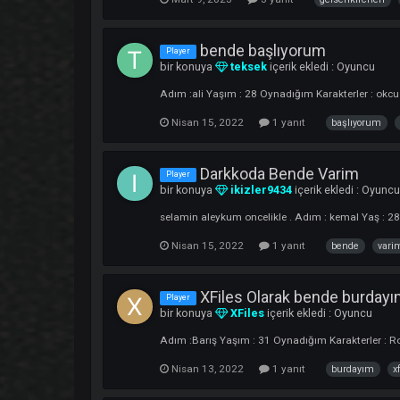
Wacco ( GelsenKIRCHE
Player
bir konuya
HeyWacco
içerik ekledi :
Adım :yunus Yaşım : 30 Oynadığım Karakte
Mart 9, 2023
3 yanıt
gelsenk
bende başlıyorum
Player
bir konuya
teksek
içerik ekledi :
Oyu
Adım :ali Yaşım : 28 Oynadığım Karakterle
Nisan 15, 2022
1 yanıt
başlı
Darkkoda Bende Varim
Player
bir konuya
ikizler9434
içerik ekledi 
selamin aleykum oncelikle . Adım : kemal 