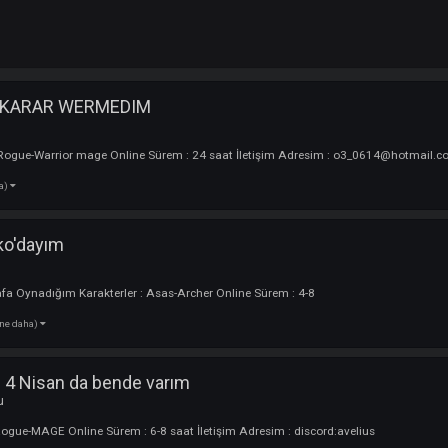
CKIME KARAR WERMEDIM
uncu
terler : Rogue-Warrior mage Online Sürem : 24 saat İletişim Adresim : o
3 tane daha)
e darkko'dayım
uncu
m :Mustafa Oynadığım Karakterler : Asas-Archer Online Sürem : 4-8
(3 tane daha)
de