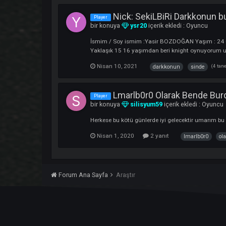
ISixtySeven bende sizi
Player
bir konuya
birkan6700
içerik ekledi :
İsmim / Soy ismim :Birkan Hırçın Yaşım :
şimdiden bol şans herkese
Nisan 16, 2021
isixtyseven
ben
BurasiBende olarak be
Player
bir konuya
Qwn
içerik ekledi :
Oyunc
Nick:BurasiBende Job:Mage Irk:Human He
Nisan 15, 2021
burasibende
ola
Nick: SekiLBiRi Darkko
Player
bir konuya
ysr20
içerik ekledi :
Oyun
İsmim / Soy ismim :Yasir BOZDOĞAN Yaşı
Yaklaşık 15 16 yaşımdan beri knight oynu
Nisan 10, 2021
darkkonun
sind