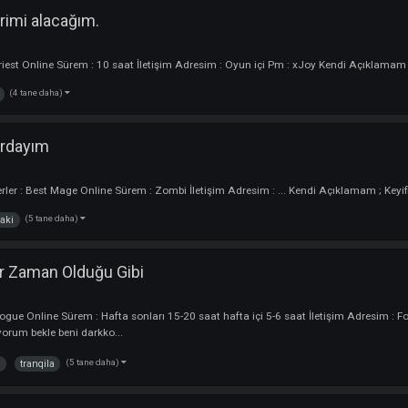
(1 tane daha)
varim
urdayım
cu
rler : Rogue- magic Online Sürem : 5-8 İletişim Adresim ANTALYA Kendi Aç
(2 tane daha)
yım
xfiles
da yerimi alacağım.
Oyuncu
ler : Priest Online Sürem : 10 saat İletişim Adresim : Oyun içi Pm : xJoy 
(4 tane daha)
bende
nde Burdayım
:
Oyuncu
kterler : Best Mage Online Sürem : Zombi İletişim Adresim : ... Kendi Açık