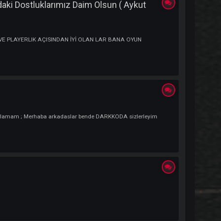
tişim Adresim : Forumdan iletişime geçebilirsiniz Kendi Açıklamam ; Her ser
iyorum Oyundaki Dostluklarımız Daim Olsun ( Aykut
 Açıklamam ; ONLİNESİ VE PLAYERLIK AÇISINDAN İYİ OLAN LAR BANA OYUN