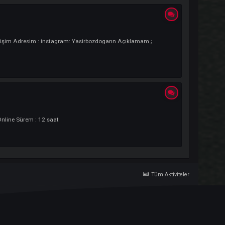
sim : ... Kendi Açıklamam ; Merhaba arkadaslar bende DARKKODA sizlerleyi
: 7,8 SAAT İletişim Adresim : instagram: Yasirbozdogann Açıklamam ;
..