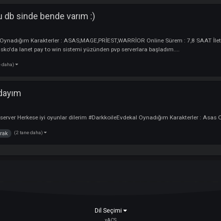
nleyimm :)) kendimi tanıtıyorum
Oyuncu
 24 Oynadığım Karakterler : Asas-mage Online Sürem : 20-24 İletişim Adre
(4 tane daha)
de
nde burdayım :)
u
rkese bol şans.
(2 tane daha)
rak
nun bu db sinde bende varım :)
cu
m : 24 Oynadığım Karakterler : ASAS,MAGE,PRİEST,WARRİOR Online Sürem 
yorum usko'da lanet pay to win sistemi yüzünden pvp serverlara başladım..
(4 tane daha)
e