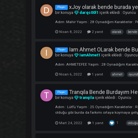
Nisan 15, 2022
1 yanıt
bende
XFiles Olarak bende b
Player
bir konuya
XFiles
içerik ekledi :
Oyun
Adım :Barış Yaşım : 31 Oynadığım Karakte
Nisan 13, 2022
1 yanıt
burda
xJoy olarak bende bura
Player
bir konuya
darqc00l1
içerik ekledi :
Adım :Mahir Yaşım : 28 Oynadığım Karakter
Nisan 8, 2022
2 yanıt
olarak
Iam Ahmet OLarak be
Player
bir konuya
IamAhmet1
içerik ekledi 
Adım :AHMETEFEE Yaşım : 28 Oynadığım Kara