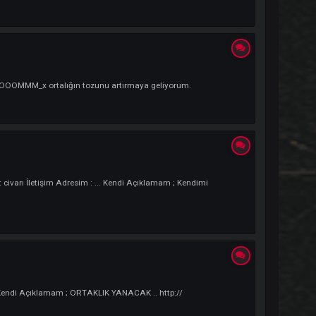
ius
di Açıklamam ; x_BOOOOMMM_x ortalığın tozunu artırmaya geliyorum.
ürem : 16 saat civarı İletişim Adresim : ... Kendi Açıklamam ; Kendimi