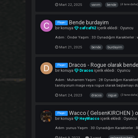
Oyundaki Nick : FORAv
Player
bir konuya
lahamoza16
içerik ekledi
Adım :Buğra Yaşım : 30 Oynadığım Karakte
Mart 22, 2025
(4
varım
bende
Bende burdayim
Player
bir konuya
cafcaf62
içerik ekledi :
O
Adım : Önder Yaşım : 33 Oynadığım Karak
Mart 21, 2025
bende
burdayim
Dracos - Rogue olarak
Player
bir konuya
Dracos
içerik ekledi :
Oyu
Adım : Muharrem Yaşım : 28 Oynadığım Kar
tanıtıyorum mage veya rogue olarak başlam
Mart 24, 2023
(3
dracos
rogue