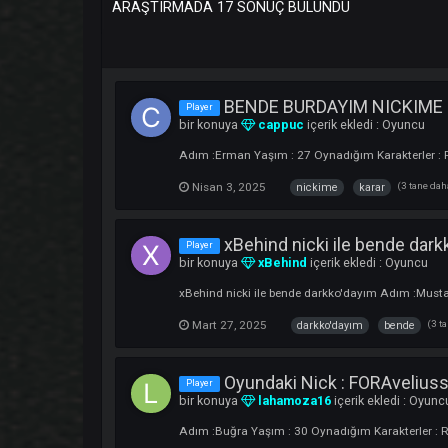
ARAŞTIRMADA 17 SONUÇ BULUNDU
BENDE BURDAYIM NI
Player
bir konuya
cappuc
içerik ekledi :
Oy
Adım :Erman Yaşım : 27 Oynadığım Karak
Nisan 3, 2025
(
nickime
karar
xBehind nicki ile bend
Player
bir konuya
xBehind
içerik ekledi :
Oy
xBehind nicki ile bende darkko'dayım Adı
Mart 27, 2025
darkko'dayım
ben