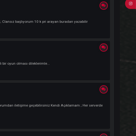
ıklamam : oyuncu arkadaslara başarılar diliyorum :)
Kendi Açıklamam ; Clansız başlıyorum 10 k pri arayan buradan yazabilir
lamam ; Keyifli bir oyun olması dileklerimle...