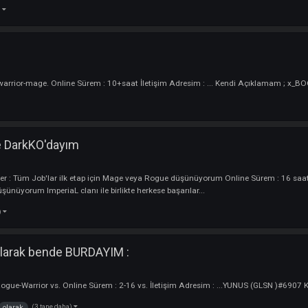
eliuss 4 Nisan da bende varım
 :
Oyuncu
rler : Rogue-MAGE Online Sürem : 6-8 saat İletişim Adresim : discord:avel
 tane daha)
yuncu
terler : warrior-mage. Online Sürem : 10+saat İletişim Adresim : ... Ken
 bende DarkKO'dayım
ncu
akterler : Tüm Job'lar ilk etap için Mage veya Rogue düşünüyorum Online S
ayı düşünüyorum ImperiaL clanı ile birlikte herkese başarılar...
 tane daha)