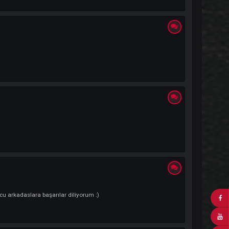
UNUS (GLSN )#6907 Kendi Açıklamam ; ORTAKLIK YANACAK .. http://
eye geldık !!