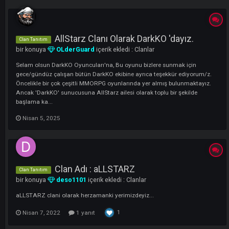
LI
AllStarz Clanı Olarak DarkKO 'dayız.
Clan Tanıtım
bir konuya
OLderGuard
içerik ekledi :
Clanlar
Selam olsun DarkKO Oyuncuları'na, Bu oyunu bizlere sunmak için
gece/gündüz çalışan bütün DarkKO ekibine ayrıca teşekkür ediyorum/
Öncelikle bir çok çeşitli MMORPG oyunlarında yer almış bulunmaktayı
Ancak 'DarkKO' sunucusuna AllStarz ailesi olarak toplu bir şekilde
başlama ka...
Nisan 5, 2025
Clan Adı : aLLSTARZ
Clan Tanıtım
bir konuya
deso1101
içerik ekledi :
Clanlar