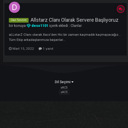
aLLSTARZ clani olarak herzamanki yerimizdeyiz...
1
Nisan 7, 2022
1 yanıt
Allstarz Clanı Olarak Servere Başliyor
Clan Tanıtım
bir konuya
deso1101
içerik ekledi :
Clanlar
aLLstarZ Clanı olarak Xacs'den Hic bir zaman kaçmadık kaçmayacağı
Tüm Ekip arkadaşlarımıza başarılar...
Mart 15, 2022
1 yanıt
Dil Seçimi
xACS