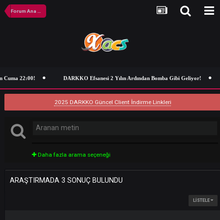
Forum Ana Sayfa
n Cuma 22:00!
DARKKO Efsanesi 2 Yılın Ardından Bomba Gibi Geliyor!
2025 DARKKO Güncel Client İndirme Linkleri
Daha fazla arama seçeneği
ARAŞTIRMADA 3 SONUÇ BULUNDU