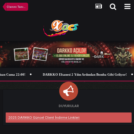
Clanını Tanıt Etkinliği Kazananları
isan Cuma 22:00!
DARKKO Efsanesi 2 Yılın Ardından Bomba Gibi Geliy
DUYURULAR
2025 DARKKO Güncel Client İndirme Linkleri